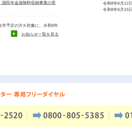
降）国民年金保険料収納事業の受
令和8年6月12
令和8年6月15
在学予定の方を対象に、令和8年
★国民年金保険
てのお知らせ
お知らせ一覧を見る
のお願い。
※既に納付済み
ださい。
送付エリア ：
当社が受託して
※受託地区・受
ンクをご確認く
年金事務所から納付書や免除申
ますので、そちらを使用して納
※納付が困難な場合は、必ず免
※お手元に納付書や免除等申請